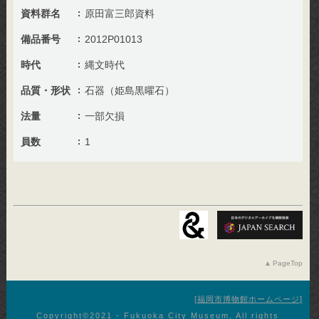
資料群名
原田富三郎資料
備品番号
2012P01013
時代
縄文時代
品質・形状
石器（姫島黒曜石）
法量
一部欠損
員数
1
PageTop
福岡市博物館ホームページ
Copyright©︎2021 - Fukuoka City Museum. All rights