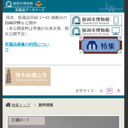
現在、収蔵品目録 1〜41 掲載分の
件
を公開中
210637
（未公開資料は準備が出来次第、順
次公開予定）
所蔵品画像の利用につい
て
大
文字サイズ：
小
中
検索トップ
資料情報