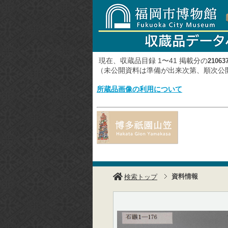
現在、収蔵品目録 1〜41 掲載分の
21063
（未公開資料は準備が出来次第、順次
所蔵品画像の利用について
資料情報
検索トップ