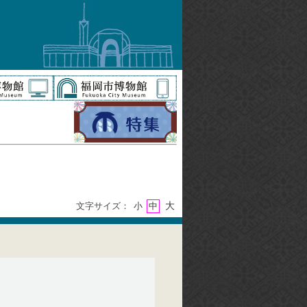
大
文字サイズ：
小
中