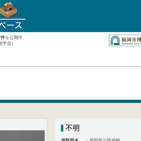
件
を公開中
7
公開予定）
不明
資料群名
原田富三郎資料