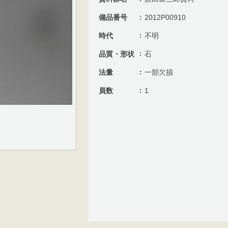
備品番号
2012P00910
時代
不明
品質・形状
石
法量
一部欠損
員数
1