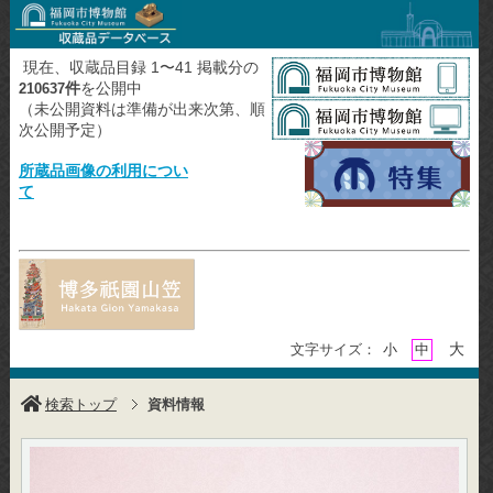
現在、収蔵品目録 1〜41 掲載分の
件
を公開中
210637
（未公開資料は準備が出来次第、順
次公開予定）
所蔵品画像の利用につい
て
大
文字サイズ：
小
中
検索トップ
資料情報