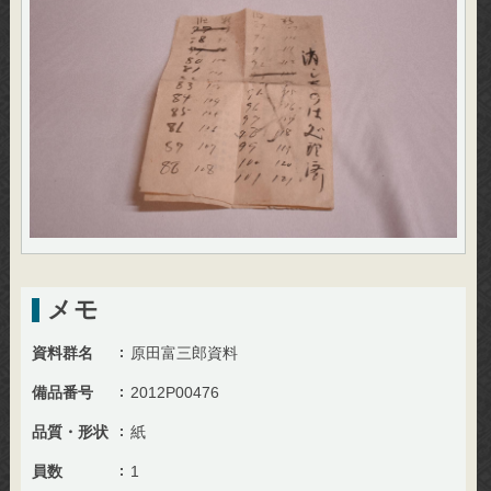
メモ
資料群名
原田富三郎資料
備品番号
2012P00476
品質・形状
紙
員数
1