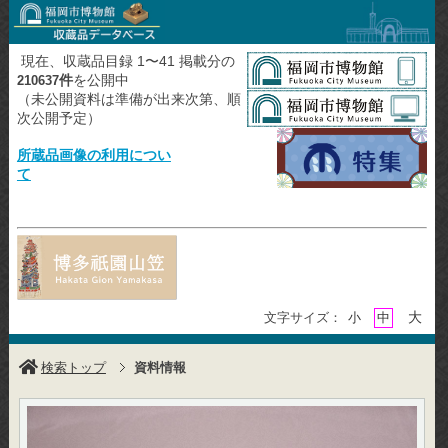
現在、収蔵品目録 1〜41 掲載分の
件
を公開中
210637
（未公開資料は準備が出来次第、順
次公開予定）
所蔵品画像の利用につい
て
大
文字サイズ：
小
中
検索トップ
資料情報