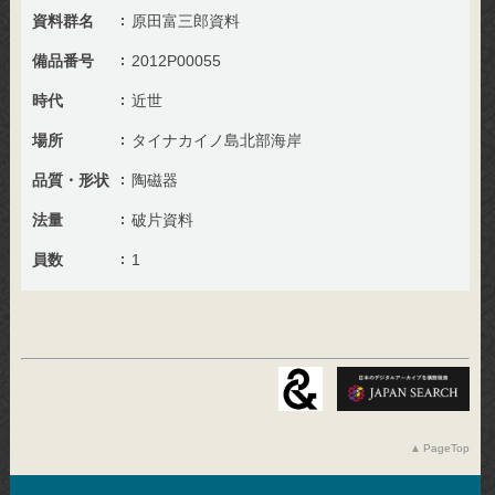
資料群名
原田富三郎資料
備品番号
2012P00055
時代
近世
場所
タイナカイノ島北部海岸
品質・形状
陶磁器
法量
破片資料
員数
1
PageTop