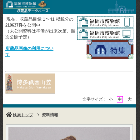
現在、収蔵品目録 1〜41 掲載分の
件
を公開中
210637
（未公開資料は準備が出来次第、順
次公開予定）
所蔵品画像の利用につい
て
大
文字サイズ：
小
中
検索トップ
資料情報