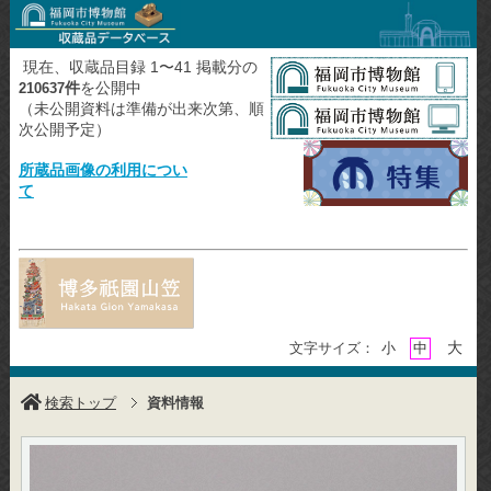
現在、収蔵品目録 1〜41 掲載分の
件
を公開中
210637
（未公開資料は準備が出来次第、順
次公開予定）
所蔵品画像の利用につい
て
大
文字サイズ：
小
中
検索トップ
資料情報