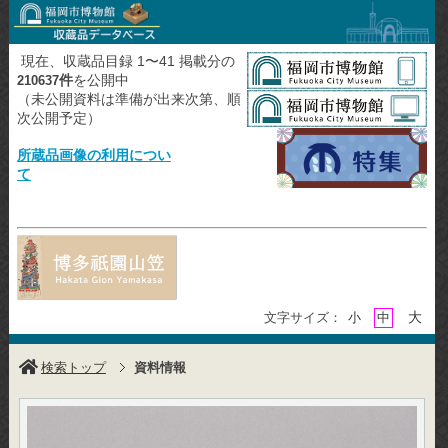
現在、収蔵品目録 1〜41 掲載分の
件
を公開中
210637
（未公開資料は準備が出来次第、順
次公開予定）
所蔵品画像の利用につい
て
大
文字サイズ：
小
中
検索トップ
資料情報