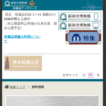
現在、収蔵品目録 1〜41 掲載分の
件
を公開中
210637
（未公開資料は準備が出来次第、順
次公開予定）
所蔵品画像の利用につい
て
大
文字サイズ：
小
中
検索トップ
資料情報