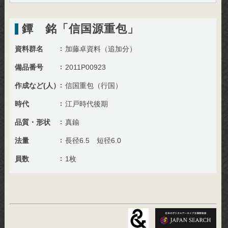
鐔 銘「信国源重包」
資料群名
加藤卓資料（追加分）
備品番号
2011P00923
作成など(人）
信国重包（行国）
時代
江戸時代後期
品質・形状
真鍮
法量
長径6.5 短径6.0
員数
1枚