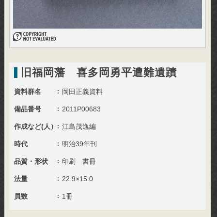
旧福岡藩 喜多岡勇平遭難遺蹟
資料群名
岡田正義資料
備品番号
2011P00683
作成など(人）
江島茂逸編
時代
明治39年刊
品質・形状
印刷 書冊
法量
22.9×15.0
員数
1冊