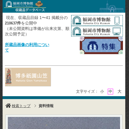
現在、収蔵品目録 1〜41 掲載分の
件
を公開中
210637
（未公開資料は準備が出来次第、順
次公開予定）
所蔵品画像の利用につい
て
大
文字サイズ：
小
中
検索トップ
資料情報