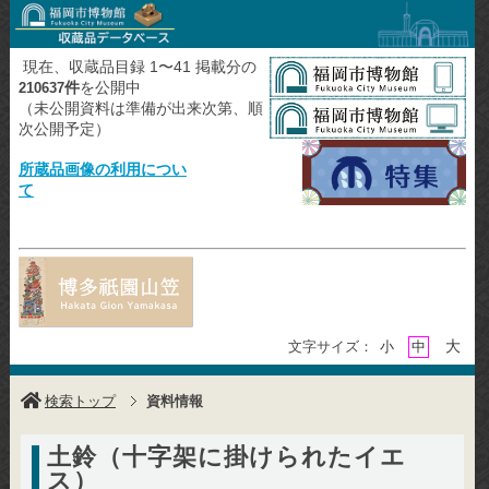
現在、収蔵品目録 1〜41 掲載分の
件
を公開中
210637
（未公開資料は準備が出来次第、順
次公開予定）
所蔵品画像の利用につい
て
大
文字サイズ：
小
中
検索トップ
資料情報
土鈴（十字架に掛けられたイエ
ス）