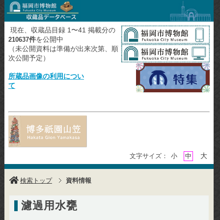
現在、収蔵品目録 1〜41 掲載分の
件
を公開中
210637
（未公開資料は準備が出来次第、順
次公開予定）
所蔵品画像の利用につい
て
大
文字サイズ：
小
中
検索トップ
資料情報
濾過用水甕