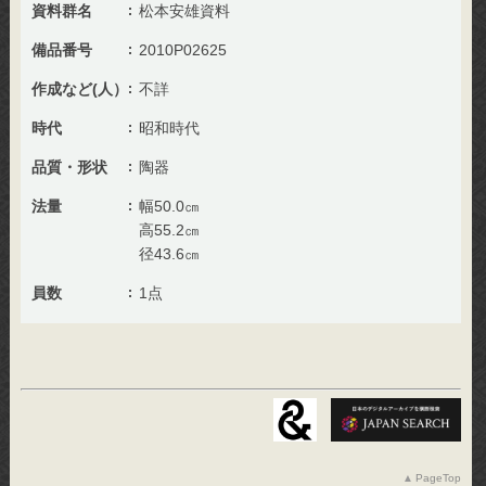
資料群名
松本安雄資料
備品番号
2010P02625
作成など(人）
不詳
時代
昭和時代
品質・形状
陶器
法量
幅50.0㎝
高55.2㎝
径43.6㎝
員数
1点
PageTop