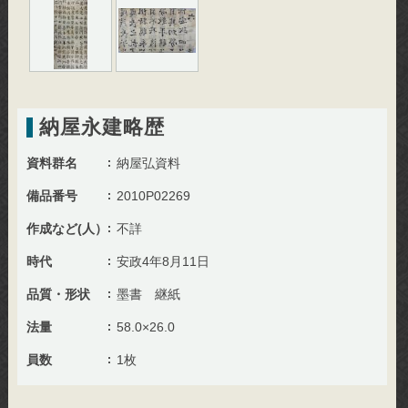
納屋永建略歴
資料群名
納屋弘資料
備品番号
2010P02269
作成など(人）
不詳
時代
安政4年8月11日
品質・形状
墨書 継紙
法量
58.0×26.0
員数
1枚