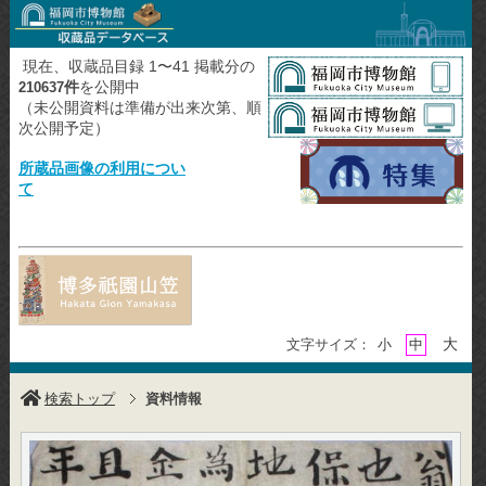
現在、収蔵品目録 1〜41 掲載分の
件
を公開中
210637
（未公開資料は準備が出来次第、順
次公開予定）
所蔵品画像の利用につい
て
大
文字サイズ：
小
中
検索トップ
資料情報