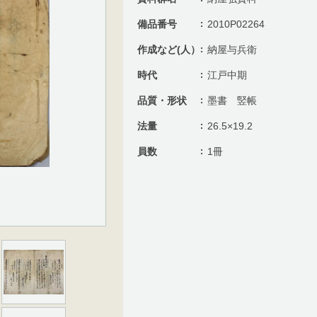
備品番号
2010P02264
作成など(人）
納屋与兵衛
時代
江戸中期
品質・形状
墨書 竪帳
法量
26.5×19.2
員数
1冊