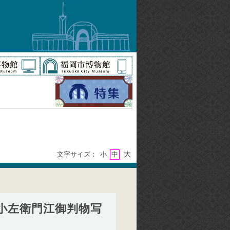
大
文字サイズ：
小
中
小左衛門江御判物写