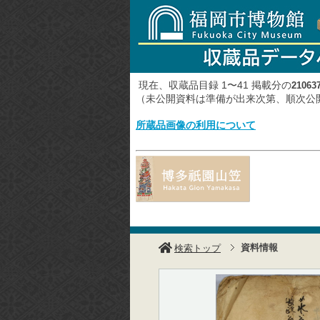
現在、収蔵品目録 1〜41 掲載分の
21063
（未公開資料は準備が出来次第、順次
所蔵品画像の利用について
資料情報
検索トップ