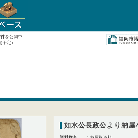
件
を公開中
7
公開予定）
如水公長政公より納屋
資料群名
納屋弘資料