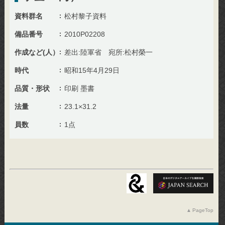
資料群名
松村黎子資料
備品番号
2010P02208
作成など(人）
差出:陸軍省 宛所:松村榮一
時代
昭和15年4月29日
品質・形状
印刷 墨書
法量
23.1×31.2
員数
1点
PageTop