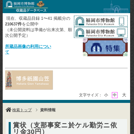
現在、収蔵品目録 1〜41 掲載分の
件
を公開中
210637
（未公開資料は準備が出来次第、順
次公開予定）
所蔵品画像の利用につい
て
大
文字サイズ：
小
中
検索トップ
資料情報
賞状（支那事変ニ於ケル勤労ニ依
リ金30円）