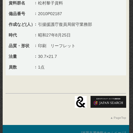
資料群名
松村黎子資料
備品番号
2010P02187
作成など(人）
引揚援護庁復員局留守業務部
時代
昭和27年8月25日
品質・形状
印刷 リーフレット
法量
30.7×21.7
員数
1点
PageTop
福岡市博物館ホームページ