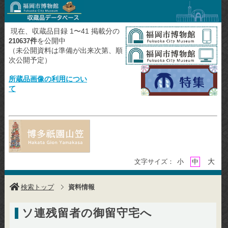
現在、収蔵品目録 1〜41 掲載分の
件
を公開中
210637
（未公開資料は準備が出来次第、順
次公開予定）
所蔵品画像の利用につい
て
大
文字サイズ：
小
中
検索トップ
資料情報
ソ連残留者の御留守宅へ