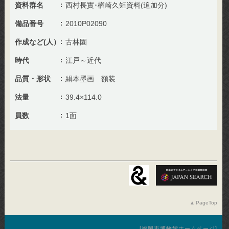
資料群名
西村長實･楢崎久矩資料(追加分)
備品番号
2010P02090
作成など(人）
古林園
時代
江戸～近代
品質・形状
絹本墨画 額装
法量
39.4×114.0
員数
1面
PageTop
福岡市博物館ホームページ