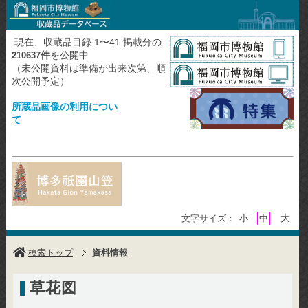
現在、収蔵品目録 1〜41 掲載分の
件
を公開中
210637
（未公開資料は準備が出来次第、順
次公開予定）
所蔵品画像の利用につい
て
大
文字サイズ：
小
中
検索トップ
資料情報
草花図