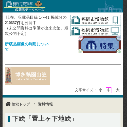
現在、収蔵品目録 1〜41 掲載分の
件
を公開中
210637
（未公開資料は準備が出来次第、順
次公開予定）
所蔵品画像の利用につい
て
大
文字サイズ：
小
中
検索トップ
資料情報
下絵「置上ヶ下地絵」