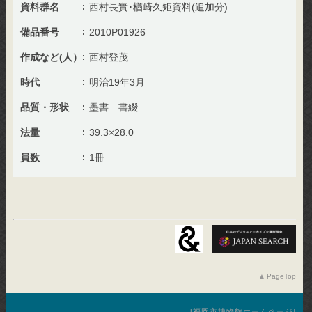
資料群名
西村長實･楢崎久矩資料(追加分)
備品番号
2010P01926
作成など(人）
西村登茂
時代
明治19年3月
品質・形状
墨書 書綴
法量
39.3×28.0
員数
1冊
PageTop
福岡市博物館ホームページ