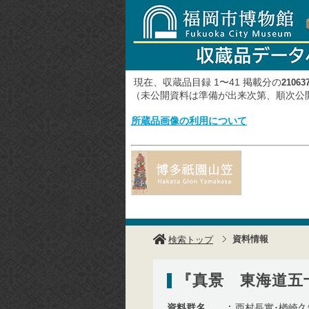
現在、収蔵品目録 1〜41 掲載分の
21063
（未公開資料は準備が出来次第、順次
所蔵品画像の利用について
資料情報
検索トップ
『真景 東海道五
資料群名
西村長實･楢崎久