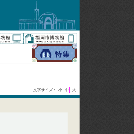
大
文字サイズ：
小
中