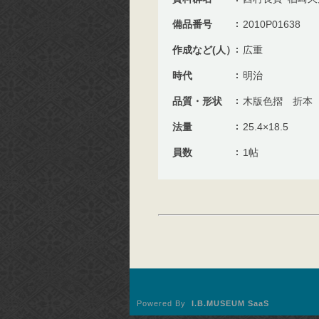
備品番号
2010P01638
作成など(人）
広重
時代
明治
品質・形状
木版色摺 折本
法量
25.4×18.5
員数
1帖
Powered By
I.B.MUSEUM SaaS