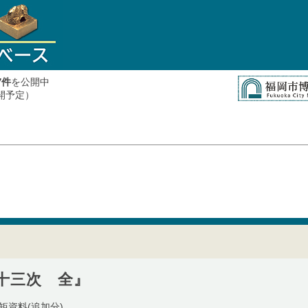
件
を公開中
7
公開予定）
十三次 全』
矩資料(追加分)