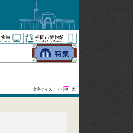
大
文字サイズ：
小
中