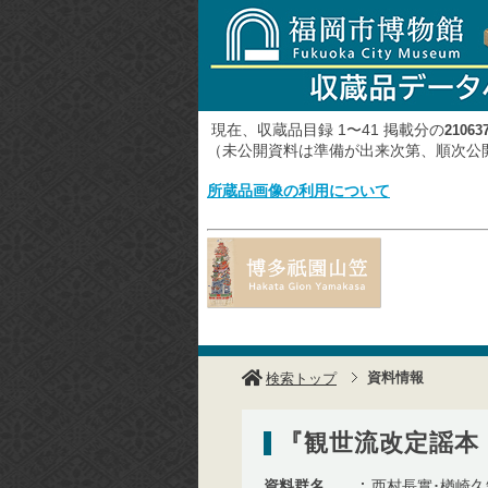
現在、収蔵品目録 1〜41 掲載分の
21063
（未公開資料は準備が出来次第、順次
所蔵品画像の利用について
資料情報
検索トップ
『観世流改定謡本
資料群名
西村長實･楢崎久