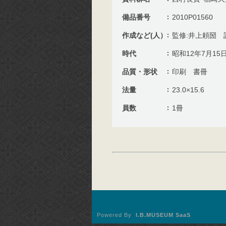
備品番号
2010P01560
作成など(人）
監修:井上頼圀 
時代
昭和12年7月15
品質・形状
印刷 書冊
法量
23.0×15.6
員数
1冊
Powered By
I.B.MUSEUM SaaS