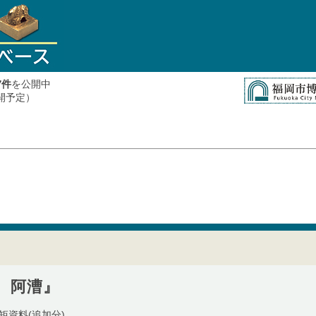
件
を公開中
7
公開予定）
 阿漕』
矩資料(追加分)