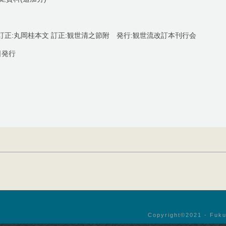
訂正:丸岡桂本文 訂正:観世清之節附 発行:観世流改訂本刊行会
日発行
Copyright©︎2021 - Fuku