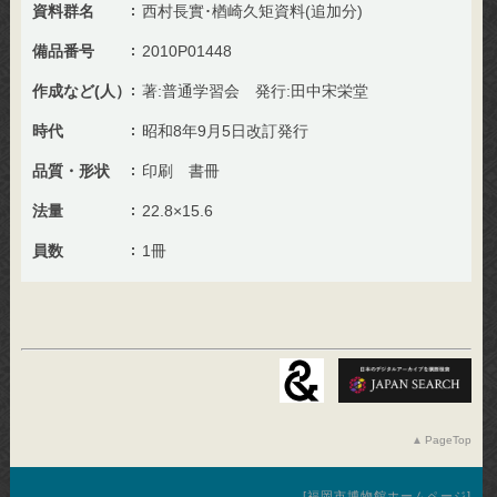
資料群名
西村長實･楢崎久矩資料(追加分)
備品番号
2010P01448
作成など(人）
著:普通学習会 発行:田中宋栄堂
時代
昭和8年9月5日改訂発行
品質・形状
印刷 書冊
法量
22.8×15.6
員数
1冊
PageTop
福岡市博物館ホームページ