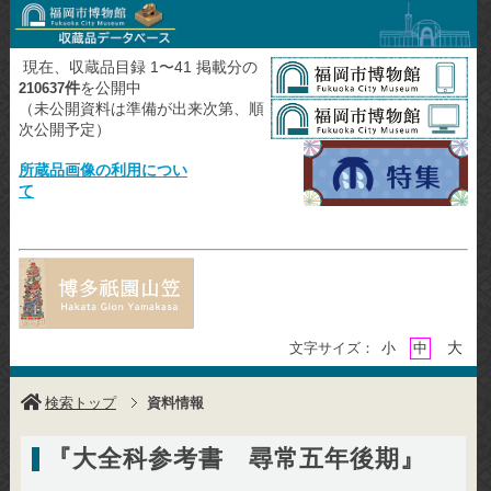
現在、収蔵品目録 1〜41 掲載分の
件
を公開中
210637
（未公開資料は準備が出来次第、順
次公開予定）
所蔵品画像の利用につい
て
大
文字サイズ：
小
中
検索トップ
資料情報
『大全科参考書 尋常五年後期』