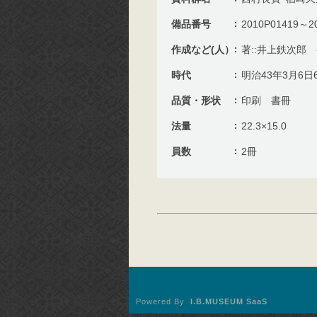
備品番号
2010P01419～2
作成など(人）
著::井上鉄次郎
時代
明治43年3月6日
品質・形状
印刷 書冊
法量
22.3×15.0
員数
2冊
Powered By
I.B.MUSEUM SaaS