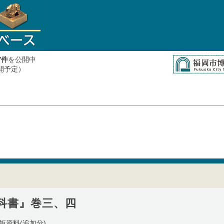
件
を公開中
7
公開予定）
科書』巻三、四
矩資料(追加分)