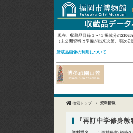
現在、収蔵品目録 1〜41 掲載分の
21063
（未公開資料は準備が出来次第、順次
所蔵品画像の利用について
資料情報
検索トップ
『再訂中学修身教
資料群名
西村長實･楢崎久