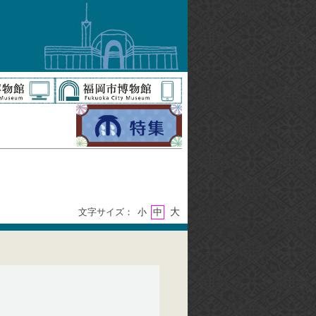
大
文字サイズ：
小
中