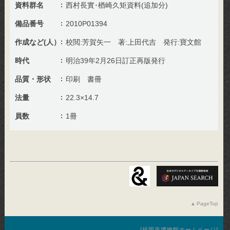
資料群名
西村長實･楢崎久矩資料(追加分)
備品番号
2010P01394
作成など(人）
校閲:芳賀矢一 著:上田代吉 発行:寶文館
時代
明治39年2月26日訂正再版発行
品質・形状
印刷 書冊
法量
22.3×14.7
員数
1冊
PageTop
福岡市博物館ホームページ