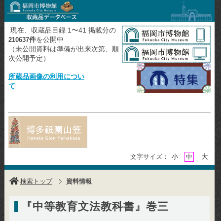
現在、収蔵品目録 1〜41 掲載分の
件
を公開中
210637
（未公開資料は準備が出来次第、順
次公開予定）
所蔵品画像の利用につい
て
大
文字サイズ：
小
中
検索トップ
資料情報
『中等教育文法教科書』巻三