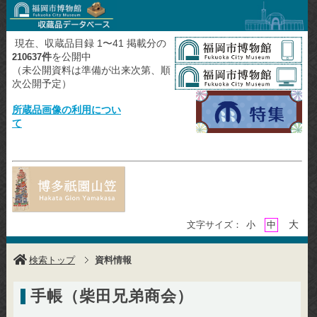
現在、収蔵品目録 1〜41 掲載分の
件
を公開中
210637
（未公開資料は準備が出来次第、順
次公開予定）
所蔵品画像の利用につい
て
大
文字サイズ：
小
中
検索トップ
資料情報
手帳（柴田兄弟商会）