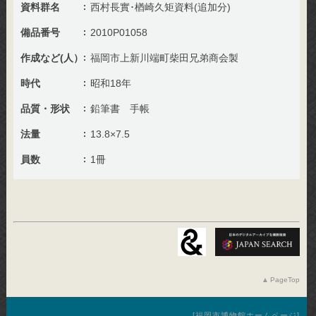
資料群名
西村長實･楢崎久矩資料(追加分)
備品番号
2010P01058
作成など(人）
福岡市上新川端町柴田兄弟商会製
時代
昭和18年
品質・形状
鉛筆書 手帳
法量
13.8×7.5
員数
1冊
PageTop
福岡市博物館ホームページ