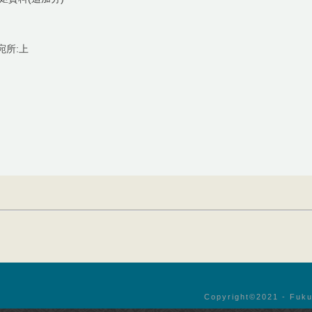
宛所:上
Copyright©︎2021 - Fuku