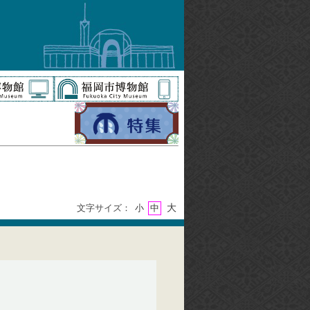
大
文字サイズ：
小
中