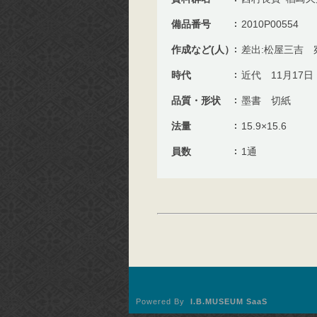
備品番号
2010P00554
作成など(人）
差出:松屋三吉 
時代
近代 11月17日
品質・形状
墨書 切紙
法量
15.9×15.6
員数
1通
Powered By
I.B.MUSEUM SaaS