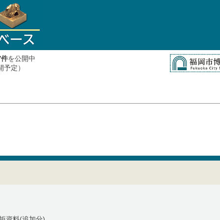
件
を公開中
7
公開予定）
矩資料(追加分)