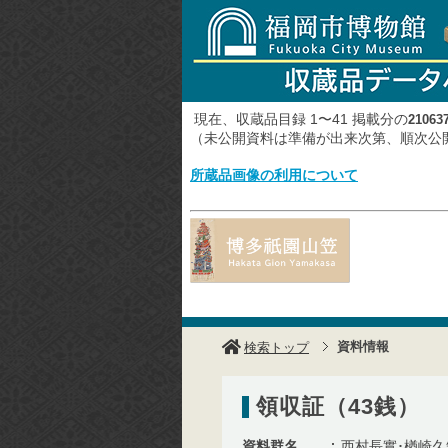
現在、収蔵品目録 1〜41 掲載分の
21063
（未公開資料は準備が出来次第、順次
所蔵品画像の利用について
資料情報
検索トップ
領収証（43銭）
資料群名
西村長實･楢崎久