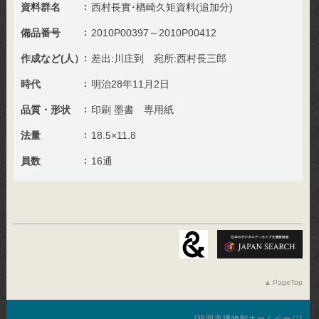
資料群名
西村長實･楢崎久矩資料(追加分)
備品番号
2010P00397～2010P00412
作成など(人）
差出:川庄到 宛所:西村長三郎
時代
明治28年11月2日
品質・形状
印刷 墨書 専用紙
法量
18.5×11.8
員数
16通
PageTop
福岡市博物館ホームページ