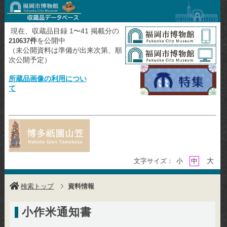
現在、収蔵品目録 1〜41 掲載分の
件
を公開中
210637
（未公開資料は準備が出来次第、順
次公開予定）
所蔵品画像の利用につい
て
大
文字サイズ：
小
中
検索トップ
資料情報
小作米通知書