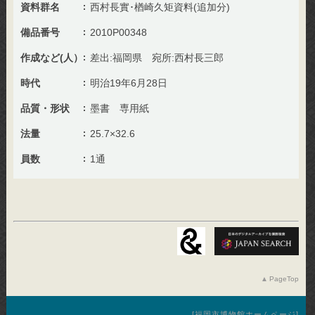
資料群名
西村長實･楢崎久矩資料(追加分)
備品番号
2010P00348
作成など(人）
差出:福岡県 宛所:西村長三郎
時代
明治19年6月28日
品質・形状
墨書 専用紙
法量
25.7×32.6
員数
1通
PageTop
福岡市博物館ホームページ