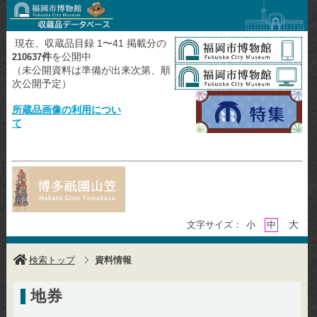
現在、収蔵品目録 1〜41 掲載分の
件
を公開中
210637
（未公開資料は準備が出来次第、順
次公開予定）
所蔵品画像の利用につい
て
大
文字サイズ：
小
中
検索トップ
資料情報
地券