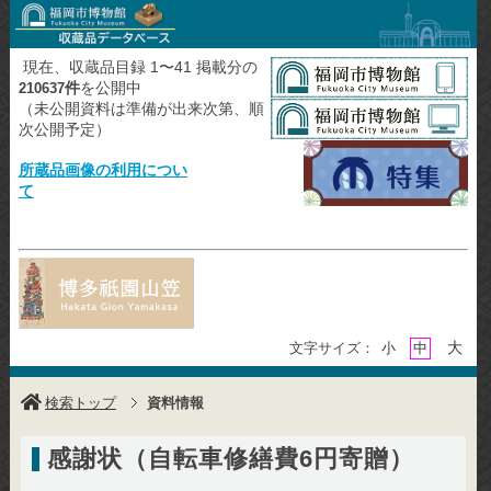
現在、収蔵品目録 1〜41 掲載分の
件
を公開中
210637
（未公開資料は準備が出来次第、順
次公開予定）
所蔵品画像の利用につい
て
大
文字サイズ：
小
中
検索トップ
資料情報
感謝状（自転車修繕費6円寄贈）