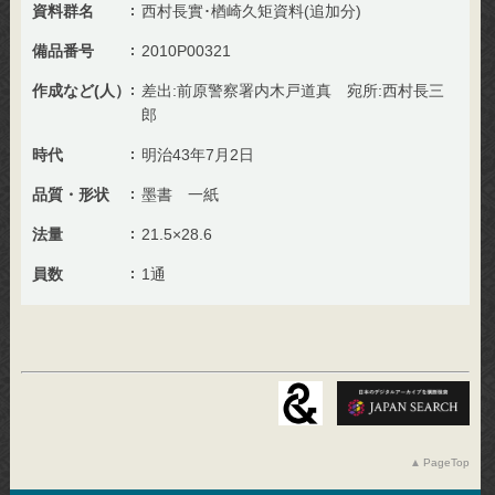
資料群名
西村長實･楢崎久矩資料(追加分)
備品番号
2010P00321
作成など(人）
差出:前原警察署内木戸道真 宛所:西村長三
郎
時代
明治43年7月2日
品質・形状
墨書 一紙
法量
21.5×28.6
員数
1通
PageTop