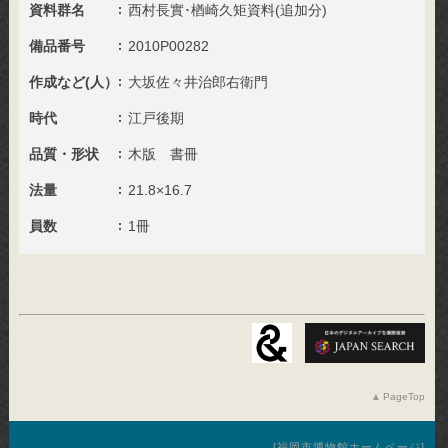
資料群名
西村長實･楢崎久矩資料(追加分)
備品番号
2010P00282
作成など(人）
大坂佐々井治郎右衛門
時代
江戸後期
品質・形状
木版 書冊
法量
21.8×16.7
員数
1冊
PageTop
福岡市博物館ホームページ