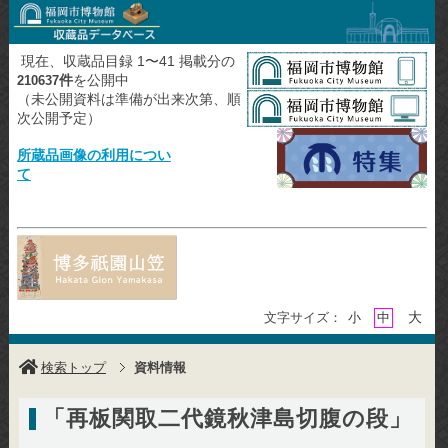
現在、収蔵品目録 1〜41 掲載分の
件
を公開中
210637
（未公開資料は準備が出来次第、順
次公開予定）
所蔵品画像の利用につい
て
大
文字サイズ：
小
中
検索トップ
資料情報
「再板関取二代鏡秋津島切腹の段」