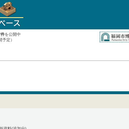
件
を公開中
7
公開予定）
矩資料(追加分)