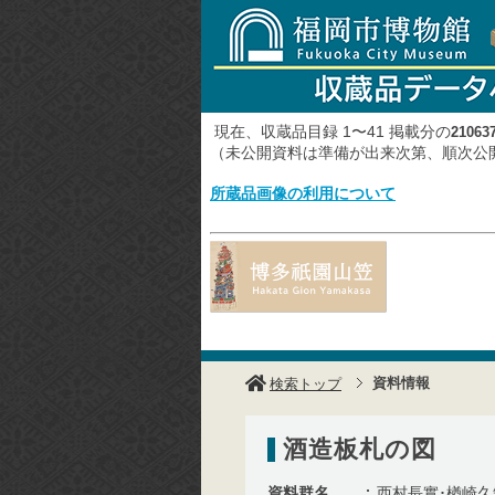
現在、収蔵品目録 1〜41 掲載分の
21063
（未公開資料は準備が出来次第、順次
所蔵品画像の利用について
資料情報
検索トップ
酒造板札の図
資料群名
西村長實･楢崎久