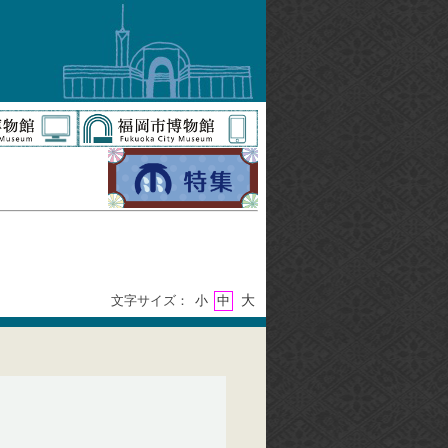
大
文字サイズ：
小
中