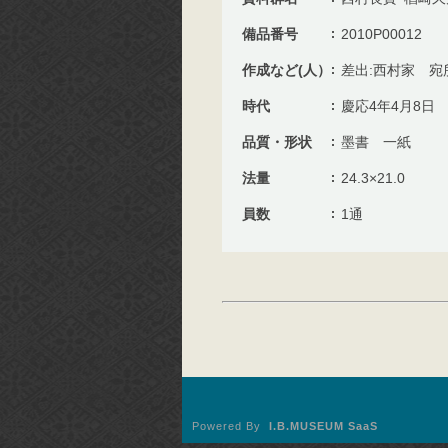
備品番号
2010P00012
作成など(人）
差出:西村家 宛
時代
慶応4年4月8日
品質・形状
墨書 一紙
法量
24.3×21.0
員数
1通
Powered By
I.B.MUSEUM SaaS