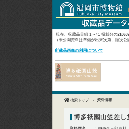
現在、収蔵品目録 1〜41 掲載分の
21063
（未公開資料は準備が出来次第、順次
所蔵品画像の利用について
資料情報
検索トップ
博多祇園山笠差し
資料群名
中西金三郎資料