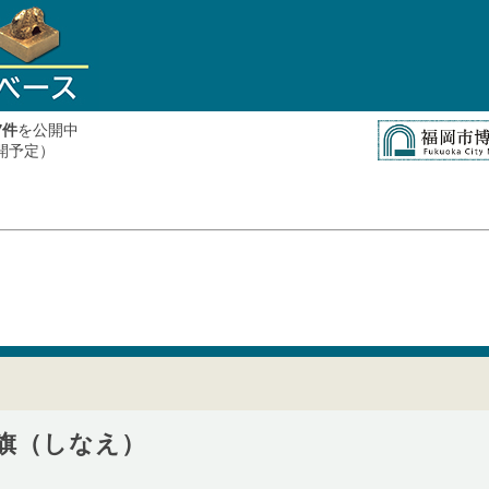
件
を公開中
7
公開予定）
旗（しなえ）