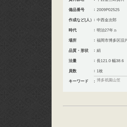
備品番号
2009P02525
作成など(人）
中西金次郎
時代
明治27年ヵ
場所
福岡市博多区旧
品質・形状
絹
法量
長121.0 幅38.6
員数
1枚
博多祇園山笠
キーワード