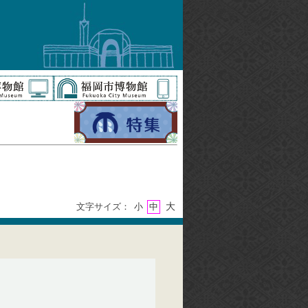
大
文字サイズ：
小
中