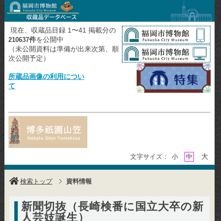
現在、収蔵品目録 1〜41 掲載分の
件
を公開中
210637
（未公開資料は準備が出来次第、順
次公開予定）
所蔵品画像の利用につい
て
大
文字サイズ：
小
中
検索トップ
資料情報
新聞切抜（長崎検番に国立大卒の新
人芸妓誕生）