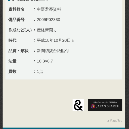
資料群名
中野君榮資料
備品番号
2009P02360
作成など(人）
産経新聞ヵ
時代
平成18年10月20日ヵ
品質・形状
新聞切抜台紙貼付
法量
10.3×6.7
員数
1点
PageTop