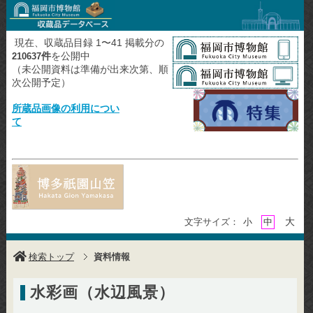
現在、収蔵品目録 1〜41 掲載分の
件
を公開中
210637
（未公開資料は準備が出来次第、順
次公開予定）
所蔵品画像の利用につい
て
大
文字サイズ：
小
中
検索トップ
資料情報
水彩画（水辺風景）