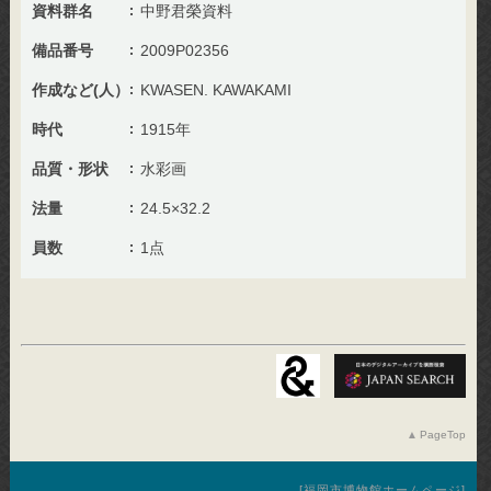
資料群名
中野君榮資料
備品番号
2009P02356
作成など(人）
KWASEN. KAWAKAMI
時代
1915年
品質・形状
水彩画
法量
24.5×32.2
員数
1点
PageTop
福岡市博物館ホームページ