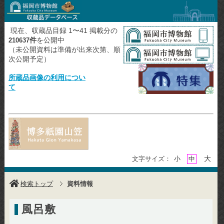
現在、収蔵品目録 1〜41 掲載分の
件
を公開中
210637
（未公開資料は準備が出来次第、順
次公開予定）
所蔵品画像の利用につい
て
大
文字サイズ：
小
中
検索トップ
資料情報
風呂敷