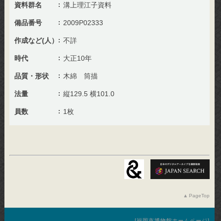
資料群名
溝上理江子資料
備品番号
2009P02333
作成など(人）
不詳
時代
大正10年
品質・形状
木綿 筒描
法量
縦129.5 横101.0
員数
1枚
PageTop
福岡市博物館ホームページ