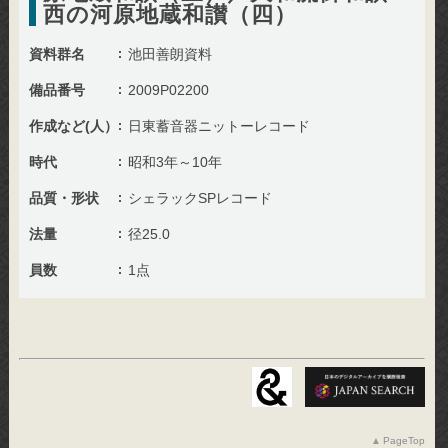
西の河原地蔵和讃（四）
資料群名
池田善朗資料
備品番号
2009P02200
作成など(人）
日東蓄音器ニットーレコード
時代
昭和3年～10年
品質・形状
シェラックSPレコード
法量
径25.0
員数
1点
PageTop