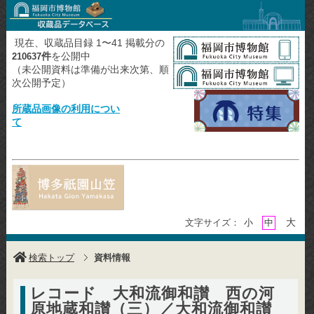
現在、収蔵品目録 1〜41 掲載分の
件
を公開中
210637
（未公開資料は準備が出来次第、順
次公開予定）
所蔵品画像の利用につい
て
大
文字サイズ：
小
中
検索トップ
資料情報
レコード 大和流御和讃 西の河
原地蔵和讃（三）／大和流御和讃