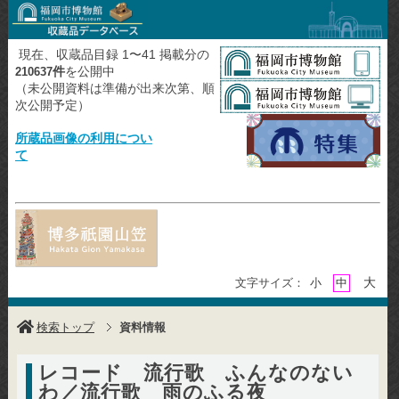
現在、収蔵品目録 1〜41 掲載分の
件
を公開中
210637
（未公開資料は準備が出来次第、順
次公開予定）
所蔵品画像の利用につい
て
大
文字サイズ：
小
中
検索トップ
資料情報
レコード 流行歌 ふんなのない
わ／流行歌 雨のふる夜