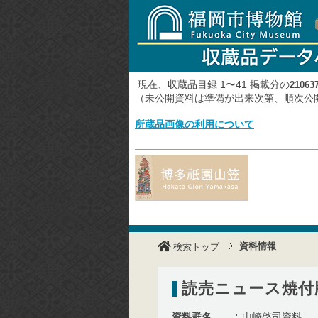
現在、収蔵品目録 1〜41 掲載分の
21063
（未公開資料は準備が出来次第、順次
所蔵品画像の利用について
資料情報
検索トップ
読売ニュース焼付版
資料群名
山崎啓司資料