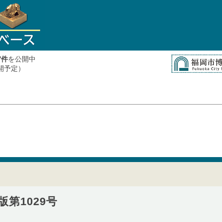
件
を公開中
7
公開予定）
第1029号