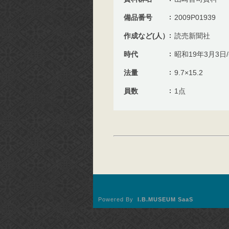
備品番号
2009P01939
作成など(人）
読売新聞社
時代
昭和19年3月3日
法量
9.7×15.2
員数
1点
Powered By
I.B.MUSEUM SaaS