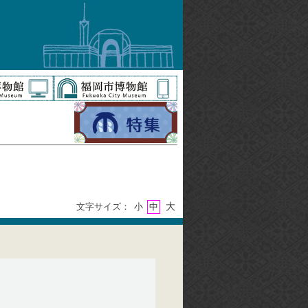
大
文字サイズ：
小
中