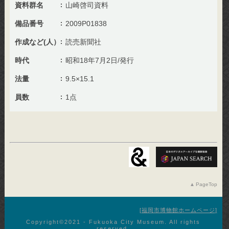
資料群名
山崎啓司資料
備品番号
2009P01838
作成など(人）
読売新聞社
時代
昭和18年7月2日/発行
法量
9.5×15.1
員数
1点
PageTop
福岡市博物館ホームページ
Copyright©︎2021 - Fukuoka City Museum. All rights
reserved.