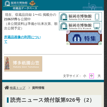
現在、収蔵品目録 1〜41 掲載分の
件
を公開中
210637
（未公開資料は準備が出来次第、順
次公開予定）
所蔵品画像の利用につい
て
大
文字サイズ：
小
中
検索トップ
資料情報
読売ニュース焼付版第926号（2）