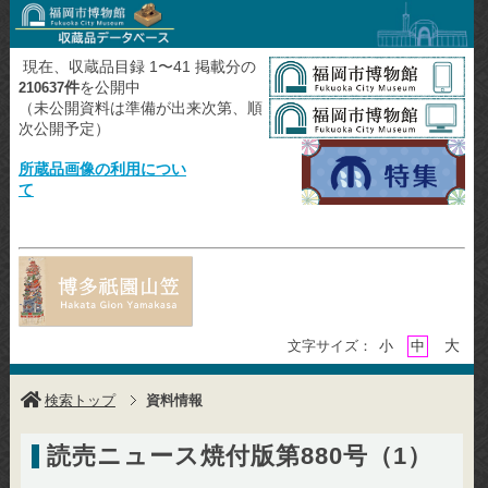
現在、収蔵品目録 1〜41 掲載分の
件
を公開中
210637
（未公開資料は準備が出来次第、順
次公開予定）
所蔵品画像の利用につい
て
大
文字サイズ：
小
中
検索トップ
資料情報
読売ニュース焼付版第880号（1）