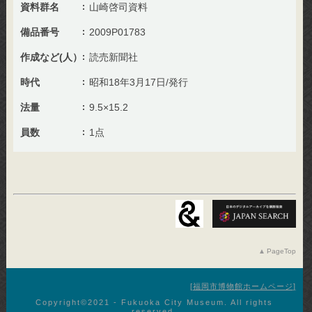
資料群名
山崎啓司資料
備品番号
2009P01783
作成など(人）
読売新聞社
時代
昭和18年3月17日/発行
法量
9.5×15.2
員数
1点
PageTop
福岡市博物館ホームページ
Copyright©︎2021 - Fukuoka City Museum. All rights
reserved.