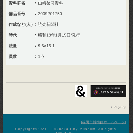
資料群名
山崎啓司資料
備品番号
2009P01750
作成など(人）
読売新聞社
時代
昭和18年1月15日/発行
法量
9.6×15.1
員数
1点
PageTop
福岡市博物館ホームページ
Copyright©︎2021 - Fukuoka City Museum. All rights
reserved.