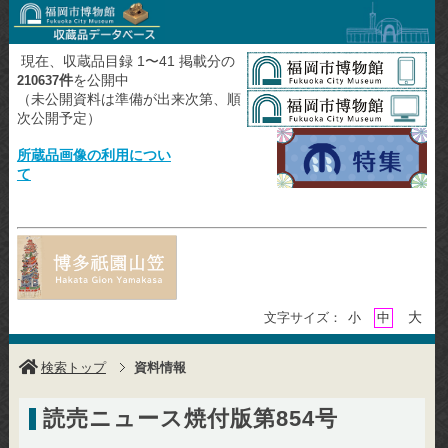
現在、収蔵品目録 1〜41 掲載分の
件
を公開中
210637
（未公開資料は準備が出来次第、順
次公開予定）
所蔵品画像の利用につい
て
大
文字サイズ：
小
中
検索トップ
資料情報
読売ニュース焼付版第854号