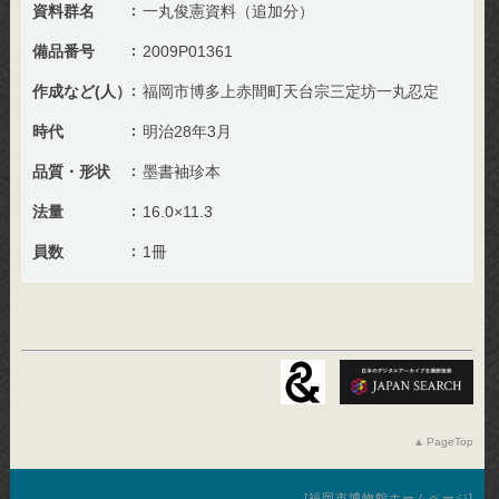
資料群名
一丸俊憲資料（追加分）
備品番号
2009P01361
作成など(人）
福岡市博多上赤間町天台宗三定坊一丸忍定
時代
明治28年3月
品質・形状
墨書袖珍本
法量
16.0×11.3
員数
1冊
PageTop
福岡市博物館ホームページ