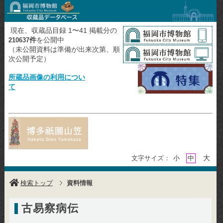
現在、収蔵品目録 1〜41 掲載分の
件
を公開中
210637
（未公開資料は準備が出来次第、順
次公開予定）
所蔵品画像の利用につい
て
大
文字サイズ：
小
中
検索トップ
資料情報
古易察病伝