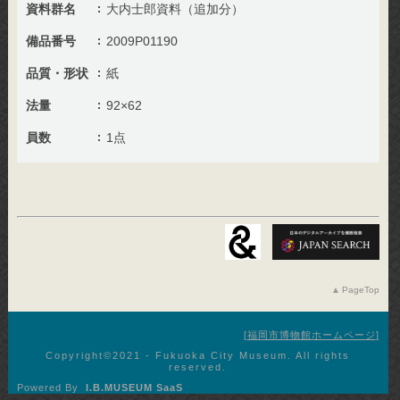
資料群名
大内士郎資料（追加分）
備品番号
2009P01190
品質・形状
紙
法量
92×62
員数
1点
PageTop
福岡市博物館ホームページ
Copyright©︎2021 - Fukuoka City Museum. All rights
reserved.
Powered By
I.B.MUSEUM SaaS