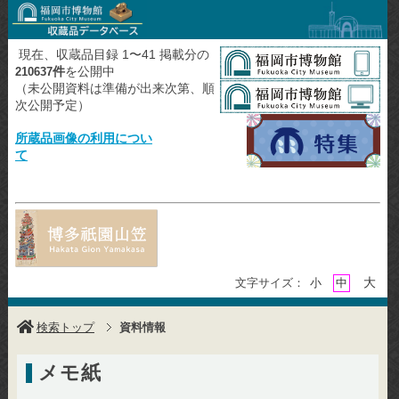
現在、収蔵品目録 1〜41 掲載分の
件
を公開中
210637
（未公開資料は準備が出来次第、順
次公開予定）
所蔵品画像の利用につい
て
大
文字サイズ：
小
中
検索トップ
資料情報
メモ紙