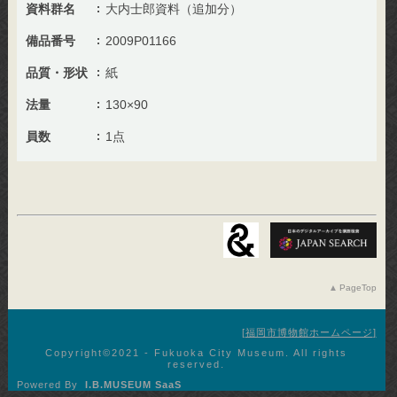
資料群名
大内士郎資料（追加分）
備品番号
2009P01166
品質・形状
紙
法量
130×90
員数
1点
PageTop
福岡市博物館ホームページ
Copyright©︎2021 - Fukuoka City Museum. All rights
reserved.
Powered By
I.B.MUSEUM SaaS