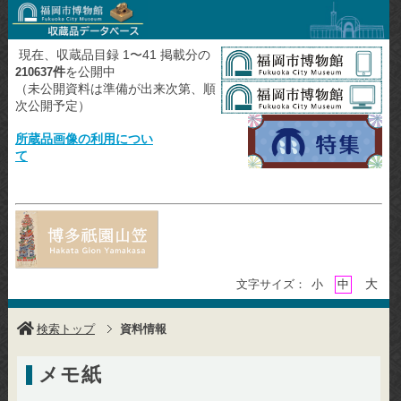
現在、収蔵品目録 1〜41 掲載分の
件
を公開中
210637
（未公開資料は準備が出来次第、順
次公開予定）
所蔵品画像の利用につい
て
大
文字サイズ：
小
中
検索トップ
資料情報
メモ紙