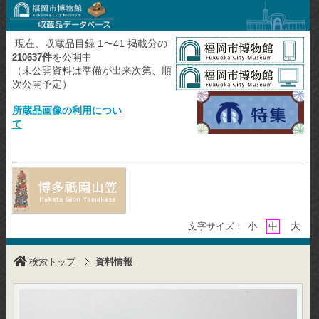
現在、収蔵品目録 1〜41 掲載分の
件
を公開中
210637
（未公開資料は準備が出来次第、順
次公開予定）
所蔵品画像の利用につい
て
大
文字サイズ：
小
中
検索トップ
資料情報