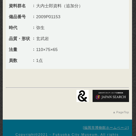
資料群名
大内士郎資料（追加分）
備品番号
2009P01153
時代
弥生
品質・形状
玄武岩
法量
110×75×65
員数
1点
PageTop
福岡市博物館ホームページ
Copyright©︎2021 - Fukuoka City Museum. All rights