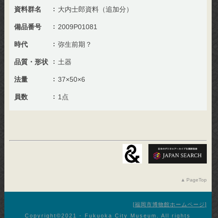
資料群名
大内士郎資料（追加分）
備品番号
2009P01081
時代
弥生前期？
品質・形状
土器
法量
37×50×6
員数
1点
PageTop
福岡市博物館ホームページ
Copyright©︎2021 - Fukuoka City Museum. All rights