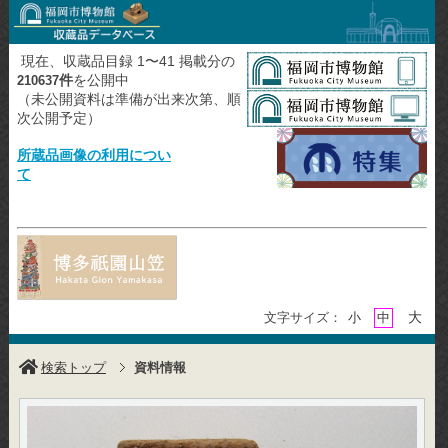
現在、収蔵品目録 1〜41 掲載分の
件
を公開中
210637
（未公開資料は準備が出来次第、順
次公開予定）
所蔵品画像の利用につい
て
大
文字サイズ：
小
中
検索トップ
資料情報