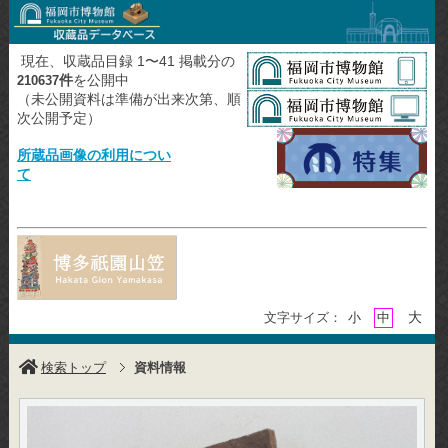
現在、収蔵品目録 1〜41 掲載分の
件
を公開中
210637
（未公開資料は準備が出来次第、順
次公開予定）
所蔵品画像の利用につい
て
大
文字サイズ：
小
中
検索トップ
資料情報