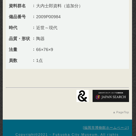
資料群名
大内士郎資料（追加分）
備品番号
2009P00984
時代
近世～現代
品質・形状
陶器
法量
66×76×9
員数
1点
PageTop
福岡市博物館ホームページ
Copyright©︎2021 - Fukuoka City Museum. All rights