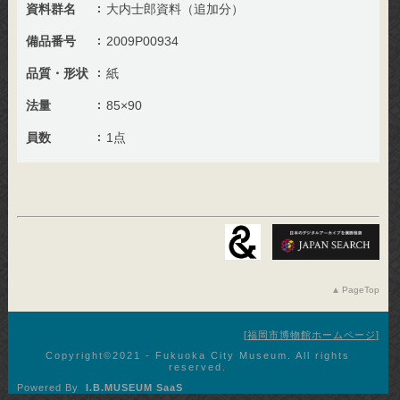
資料群名
大内士郎資料（追加分）
備品番号
2009P00934
品質・形状
紙
法量
85×90
員数
1点
PageTop
福岡市博物館ホームページ
Copyright©︎2021 - Fukuoka City Museum. All rights
reserved.
Powered By
I.B.MUSEUM SaaS