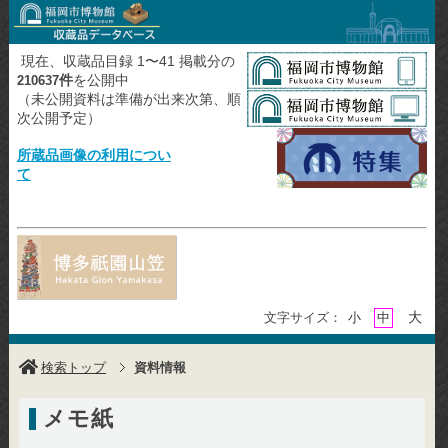
現在、収蔵品目録 1〜41 掲載分の
件
を公開中
210637
（未公開資料は準備が出来次第、順
次公開予定）
所蔵品画像の利用につい
て
大
文字サイズ：
小
中
検索トップ
資料情報
メモ紙