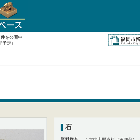
件
を公開中
7
公開予定）
石
資料群名
大内士郎資料（追加分）