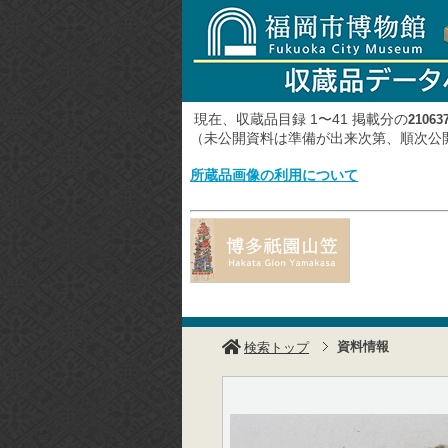
現在、収蔵品目録 1〜41 掲載分の
21063
（未公開資料は準備が出来次第、順次
所蔵品画像の利用について
資料情報
検索トップ