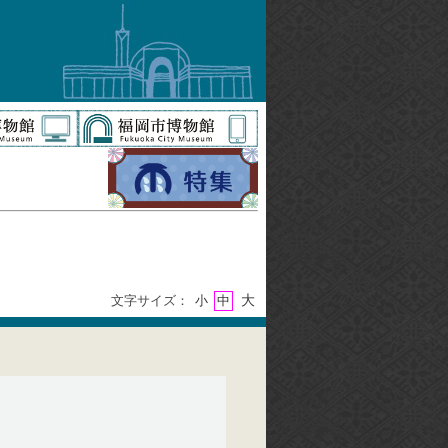
大
文字サイズ：
小
中