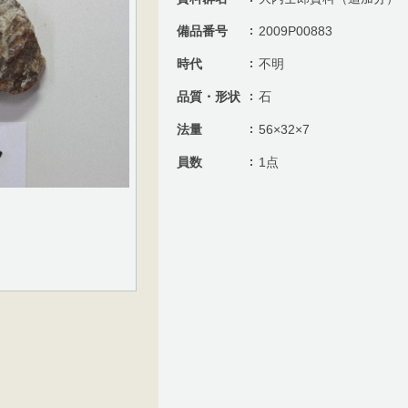
備品番号
2009P00883
時代
不明
品質・形状
石
法量
56×32×7
員数
1点