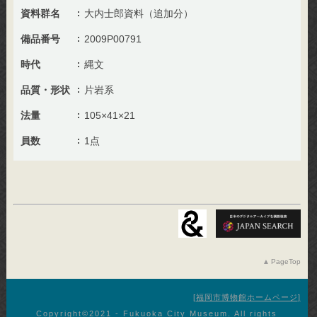
資料群名
大内士郎資料（追加分）
備品番号
2009P00791
時代
縄文
品質・形状
片岩系
法量
105×41×21
員数
1点
PageTop
福岡市博物館ホームページ
Copyright©︎2021 - Fukuoka City Museum. All rights