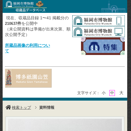
現在、収蔵品目録 1〜41 掲載分の
件
を公開中
210637
（未公開資料は準備が出来次第、順
次公開予定）
所蔵品画像の利用につい
て
大
文字サイズ：
小
中
検索トップ
資料情報