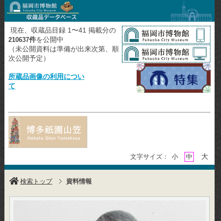
現在、収蔵品目録 1〜41 掲載分の
件
を公開中
210637
（未公開資料は準備が出来次第、順
次公開予定）
所蔵品画像の利用につい
て
大
文字サイズ：
小
中
検索トップ
資料情報