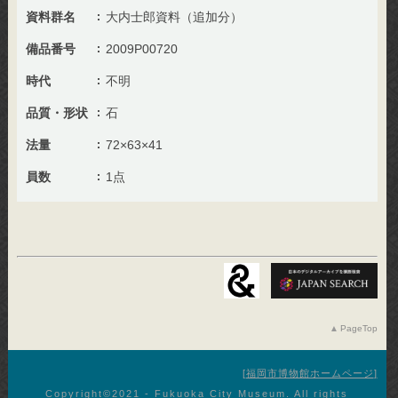
資料群名
大内士郎資料（追加分）
備品番号
2009P00720
時代
不明
品質・形状
石
法量
72×63×41
員数
1点
PageTop
福岡市博物館ホームページ
Copyright©︎2021 - Fukuoka City Museum. All rights