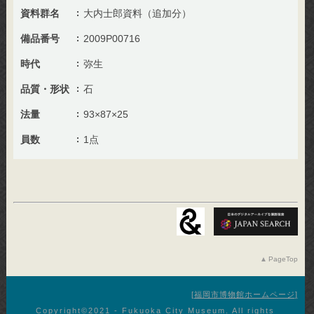
資料群名
大内士郎資料（追加分）
備品番号
2009P00716
時代
弥生
品質・形状
石
法量
93×87×25
員数
1点
PageTop
福岡市博物館ホームページ
Copyright©︎2021 - Fukuoka City Museum. All rights