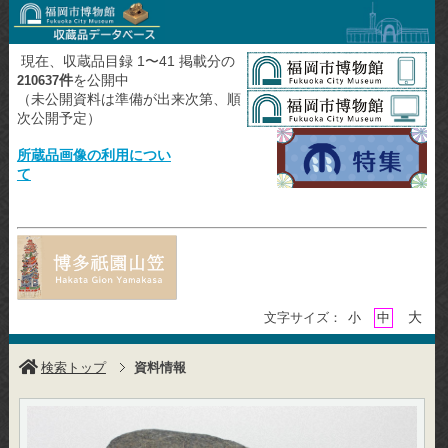
現在、収蔵品目録 1〜41 掲載分の
件
を公開中
210637
（未公開資料は準備が出来次第、順
次公開予定）
所蔵品画像の利用につい
て
大
文字サイズ：
小
中
検索トップ
資料情報